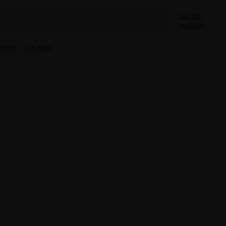
Sei già
iscritto?
bino
Outlet