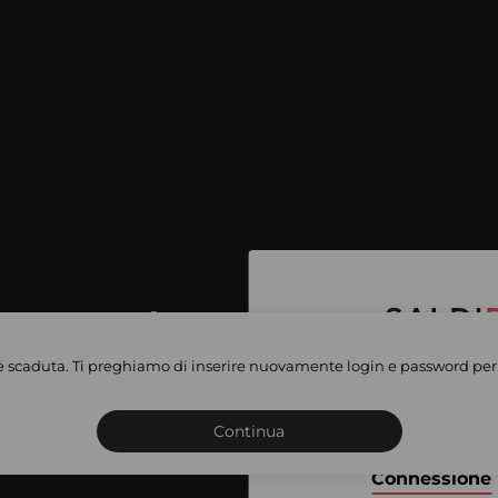
per accedere
e vendite
è scaduta. Ti preghiamo di inserire nuovamente login e password per 
Iscriviti o connettiti al 
vate
sho
Continua
Connessione