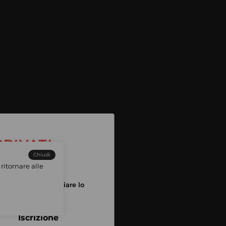
Chiudi
ritornare alle
tuo account per iniziare lo
pping
Iscrizione