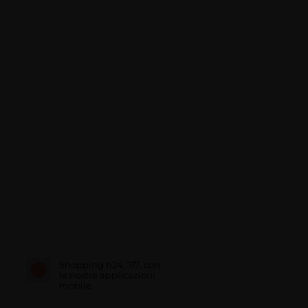
Shopping h24, 7/7, con
le nostre applicazioni
mobile