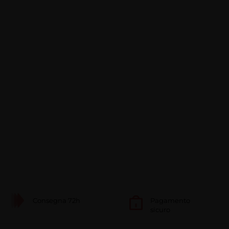
Consegna 72h
Pagamento
sicuro