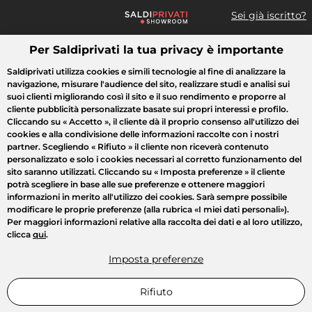
Sei già iscritto?
Per Saldiprivati la tua privacy è importante
Cosa cerchi?
Saldiprivati utilizza cookies e simili tecnologie al fine di analizzare la
navigazione, misurare l'audience del sito, realizzare studi e analisi sui
Tutte le vendite
Moda
Casa
Bellezza
Elettrodomestici
suoi clienti migliorando così il sito e il suo rendimento e proporre al
cliente pubblicità personalizzate basate sui propri interessi e profilo.
Cliccando su
« Accetto »
, il cliente dà il proprio consenso all'utilizzo dei
cookies e alla condivisione delle informazioni raccolte con i nostri
partner. Scegliendo
« Rifiuto »
il cliente non riceverà contenuto
personalizzato e solo i cookies necessari al corretto funzionamento del
sito saranno utilizzati. Cliccando su
« Imposta preferenze »
il cliente
potrà scegliere in base alle sue preferenze e ottenere maggiori
informazioni in merito all'utilizzo dei cookies. Sarà sempre possibile
modificare le proprie preferenze (alla rubrica «I miei dati personali»).
Per maggiori informazioni relative alla raccolta dei dati e al loro utilizzo,
clicca
qui
.
Imposta preferenze
Rifiuto