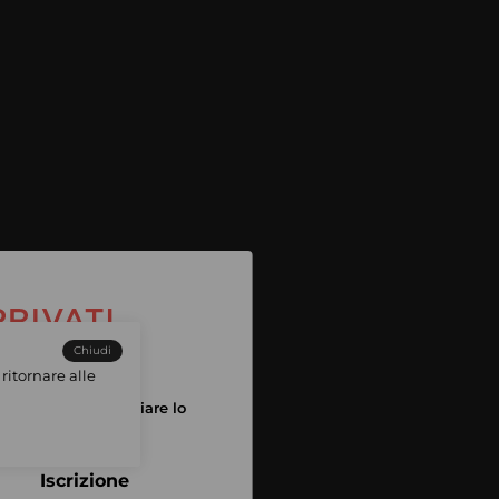
Chiudi
ritornare alle
tuo account per iniziare lo
pping
Iscrizione