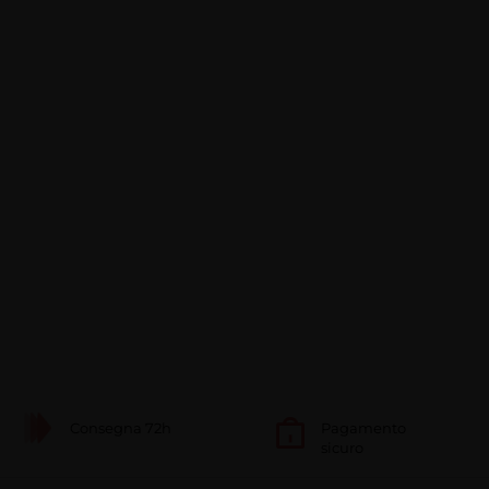
Consegna 72h
Pagamento
sicuro