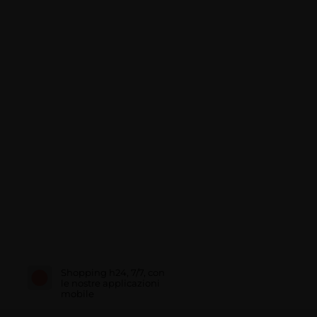
Shopping h24, 7/7, con
le nostre applicazioni
mobile