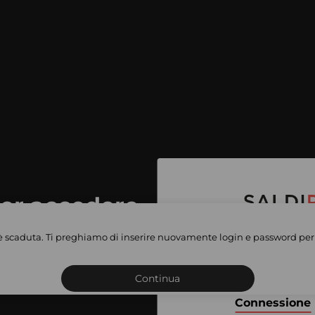
per accedere
e vendite
è scaduta. Ti preghiamo di inserire nuovamente login e password per 
Iscriviti o connettiti al 
vate
sho
Continua
Connessione