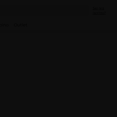
Sei già
iscritto?
bino
Outlet