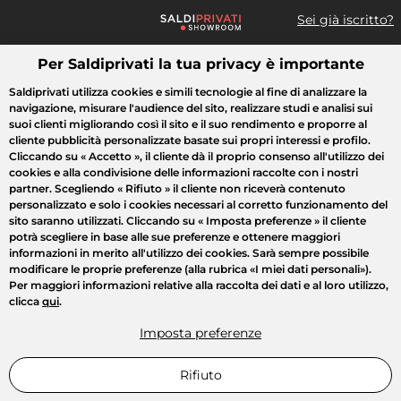
Sei già iscritto?
Per Saldiprivati la tua privacy è importante
Cosa cerchi?
Saldiprivati utilizza cookies e simili tecnologie al fine di analizzare la
navigazione, misurare l'audience del sito, realizzare studi e analisi sui
Tutte le vendite
Moda
Casa
Bellezza
Elettrodomestici
suoi clienti migliorando così il sito e il suo rendimento e proporre al
cliente pubblicità personalizzate basate sui propri interessi e profilo.
Cliccando su
« Accetto »
, il cliente dà il proprio consenso all'utilizzo dei
cookies e alla condivisione delle informazioni raccolte con i nostri
partner. Scegliendo
« Rifiuto »
il cliente non riceverà contenuto
personalizzato e solo i cookies necessari al corretto funzionamento del
sito saranno utilizzati. Cliccando su
« Imposta preferenze »
il cliente
potrà scegliere in base alle sue preferenze e ottenere maggiori
informazioni in merito all'utilizzo dei cookies. Sarà sempre possibile
modificare le proprie preferenze (alla rubrica «I miei dati personali»).
Per maggiori informazioni relative alla raccolta dei dati e al loro utilizzo,
clicca
qui
.
Imposta preferenze
Rifiuto