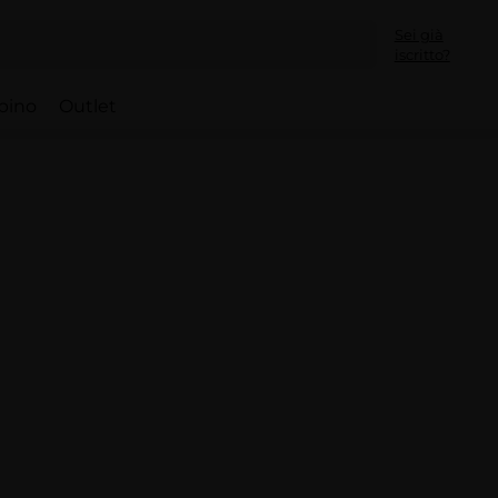
Sei già
iscritto?
bino
Outlet