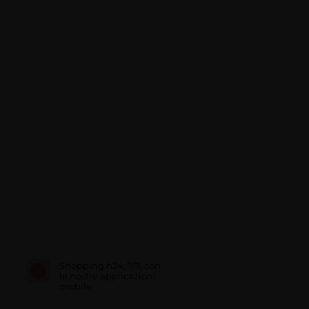
Shopping h24, 7/7, con
le nostre applicazioni
mobile