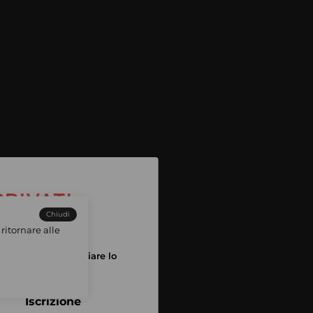
Chiudi
ritornare alle
tuo account per iniziare lo
pping
Iscrizione