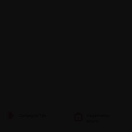
Consegna 72h
Pagamento
sicuro