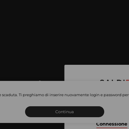
per accedere
e vendite
è scaduta. Ti preghiamo di inserire nuovamente login e password per 
Iscriviti o connettiti al 
vate
sho
Continua
Connessione