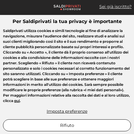
Sei già iscritto?
Per Saldiprivati la tua privacy è importante
Cosa cerchi?
Saldiprivati utilizza cookies e simili tecnologie al fine di analizzare la
navigazione, misurare l'audience del sito, realizzare studi e analisi sui
Tutte le vendite
Moda
Casa
Bellezza
Elettrodomestici
suoi clienti migliorando così il sito e il suo rendimento e proporre al
cliente pubblicità personalizzate basate sui propri interessi e profilo.
Cliccando su
« Accetto »
, il cliente dà il proprio consenso all'utilizzo dei
cookies e alla condivisione delle informazioni raccolte con i nostri
partner. Scegliendo
« Rifiuto »
il cliente non riceverà contenuto
personalizzato e solo i cookies necessari al corretto funzionamento del
sito saranno utilizzati. Cliccando su
« Imposta preferenze »
il cliente
potrà scegliere in base alle sue preferenze e ottenere maggiori
informazioni in merito all'utilizzo dei cookies. Sarà sempre possibile
modificare le proprie preferenze (alla rubrica «I miei dati personali»).
Per maggiori informazioni relative alla raccolta dei dati e al loro utilizzo,
clicca
qui
.
Imposta preferenze
Rifiuto