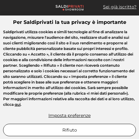
Sei già iscritto?
Per Saldiprivati la tua privacy è importante
Cosa cerchi?
Saldiprivati utilizza cookies e simili tecnologie al fine di analizzare la
navigazione, misurare l'audience del sito, realizzare studi e analisi sui
Tutte le vendite
Moda
Casa
Bellezza
Elettrodomestici
suoi clienti migliorando così il sito e il suo rendimento e proporre al
cliente pubblicità personalizzate basate sui propri interessi e profilo.
Cliccando su
« Accetto »
, il cliente dà il proprio consenso all'utilizzo dei
cookies e alla condivisione delle informazioni raccolte con i nostri
partner. Scegliendo
« Rifiuto »
il cliente non riceverà contenuto
personalizzato e solo i cookies necessari al corretto funzionamento del
sito saranno utilizzati. Cliccando su
« Imposta preferenze »
il cliente
potrà scegliere in base alle sue preferenze e ottenere maggiori
informazioni in merito all'utilizzo dei cookies. Sarà sempre possibile
modificare le proprie preferenze (alla rubrica «I miei dati personali»).
Per maggiori informazioni relative alla raccolta dei dati e al loro utilizzo,
clicca
qui
.
Imposta preferenze
Rifiuto