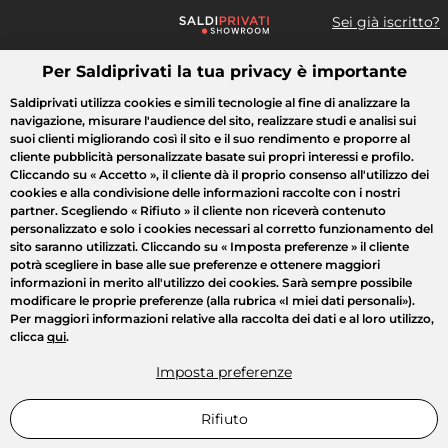
Sei già iscritto?
Per Saldiprivati la tua privacy è importante
Cosa cerchi?
Saldiprivati utilizza cookies e simili tecnologie al fine di analizzare la
navigazione, misurare l'audience del sito, realizzare studi e analisi sui
Tutte le vendite
Moda
Casa
Bellezza
Elettrodomestici
suoi clienti migliorando così il sito e il suo rendimento e proporre al
cliente pubblicità personalizzate basate sui propri interessi e profilo.
Cliccando su
« Accetto »
, il cliente dà il proprio consenso all'utilizzo dei
cookies e alla condivisione delle informazioni raccolte con i nostri
partner. Scegliendo
« Rifiuto »
il cliente non riceverà contenuto
personalizzato e solo i cookies necessari al corretto funzionamento del
sito saranno utilizzati. Cliccando su
« Imposta preferenze »
il cliente
potrà scegliere in base alle sue preferenze e ottenere maggiori
informazioni in merito all'utilizzo dei cookies. Sarà sempre possibile
modificare le proprie preferenze (alla rubrica «I miei dati personali»).
Per maggiori informazioni relative alla raccolta dei dati e al loro utilizzo,
clicca
qui
.
Imposta preferenze
Rifiuto