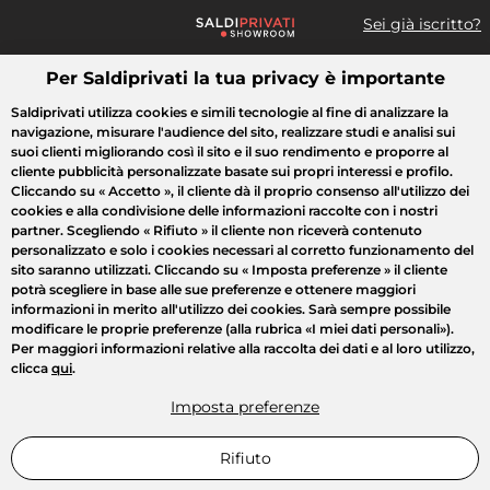
Sei già iscritto?
Per Saldiprivati la tua privacy è importante
Cosa cerchi?
Saldiprivati utilizza cookies e simili tecnologie al fine di analizzare la
navigazione, misurare l'audience del sito, realizzare studi e analisi sui
Tutte le vendite
Moda
Casa
Bellezza
Elettrodomestici
suoi clienti migliorando così il sito e il suo rendimento e proporre al
cliente pubblicità personalizzate basate sui propri interessi e profilo.
Cliccando su
« Accetto »
, il cliente dà il proprio consenso all'utilizzo dei
cookies e alla condivisione delle informazioni raccolte con i nostri
partner. Scegliendo
« Rifiuto »
il cliente non riceverà contenuto
personalizzato e solo i cookies necessari al corretto funzionamento del
sito saranno utilizzati. Cliccando su
« Imposta preferenze »
il cliente
potrà scegliere in base alle sue preferenze e ottenere maggiori
informazioni in merito all'utilizzo dei cookies. Sarà sempre possibile
modificare le proprie preferenze (alla rubrica «I miei dati personali»).
Per maggiori informazioni relative alla raccolta dei dati e al loro utilizzo,
clicca
qui
.
Imposta preferenze
Rifiuto