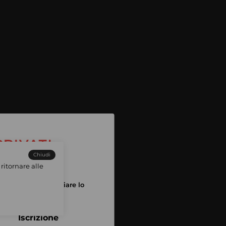
Chiudi
ritornare alle
tuo account per iniziare lo
pping
Iscrizione