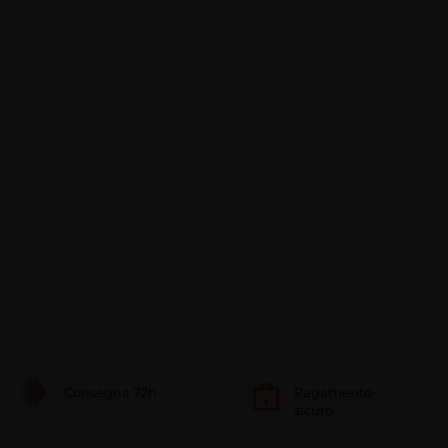
Consegna 72h
Pagamento
sicuro