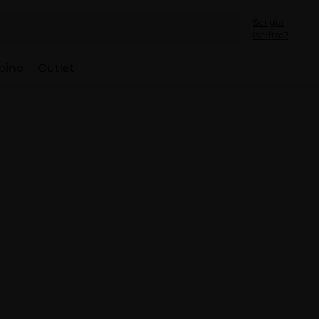
Sei già
iscritto?
bino
Outlet