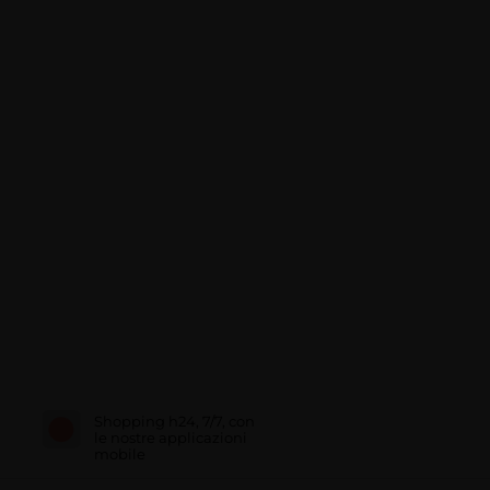
Shopping h24, 7/7, con
le nostre applicazioni
mobile