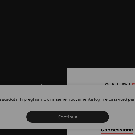
per accedere
e vendite
è scaduta. Ti preghiamo di inserire nuovamente login e password per 
Iscriviti o connettiti al 
vate
sho
Continua
Connessione