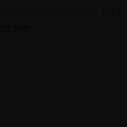
Sei già
iscritto?
bino
Outlet