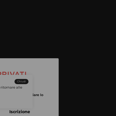
Chiudi
ritornare alle
tuo account per iniziare lo
pping
Iscrizione