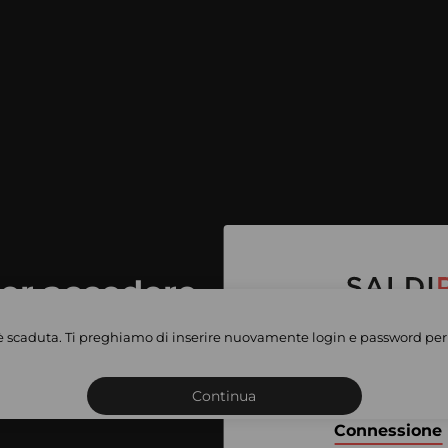
per accedere
e vendite
è scaduta. Ti preghiamo di inserire nuovamente login e password per 
Iscriviti o connettiti al 
vate
sho
Continua
Connessione