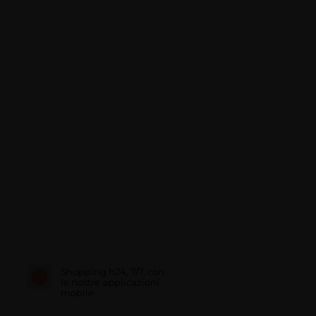
Shopping h24, 7/7, con
le nostre applicazioni
mobile