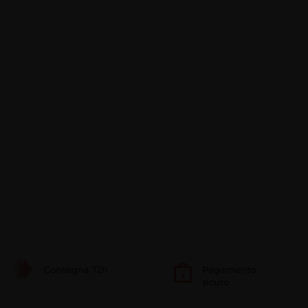
Consegna 72h
Pagamento
sicuro