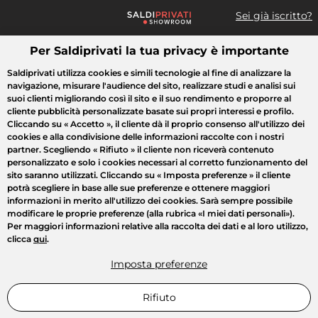
Sei già iscritto?
Per Saldiprivati la tua privacy è importante
Cosa cerchi?
Saldiprivati utilizza cookies e simili tecnologie al fine di analizzare la
navigazione, misurare l'audience del sito, realizzare studi e analisi sui
Tutte le vendite
Moda
Casa
Bellezza
Elettrodomestici
suoi clienti migliorando così il sito e il suo rendimento e proporre al
cliente pubblicità personalizzate basate sui propri interessi e profilo.
Cliccando su
« Accetto »
, il cliente dà il proprio consenso all'utilizzo dei
cookies e alla condivisione delle informazioni raccolte con i nostri
partner. Scegliendo
« Rifiuto »
il cliente non riceverà contenuto
personalizzato e solo i cookies necessari al corretto funzionamento del
sito saranno utilizzati. Cliccando su
« Imposta preferenze »
il cliente
potrà scegliere in base alle sue preferenze e ottenere maggiori
informazioni in merito all'utilizzo dei cookies. Sarà sempre possibile
modificare le proprie preferenze (alla rubrica «I miei dati personali»).
Per maggiori informazioni relative alla raccolta dei dati e al loro utilizzo,
clicca
qui
.
Imposta preferenze
Rifiuto