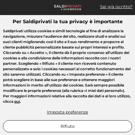
Sei già iscritto?
Per Saldiprivati la tua privacy è importante
Cosa cerchi?
Saldiprivati utilizza cookies e simili tecnologie al fine di analizzare la
navigazione, misurare l'audience del sito, realizzare studi e analisi sui
Tutte le vendite
Moda
Casa
Bellezza
Elettrodomestici
suoi clienti migliorando così il sito e il suo rendimento e proporre al
cliente pubblicità personalizzate basate sui propri interessi e profilo.
Cliccando su
« Accetto »
, il cliente dà il proprio consenso all'utilizzo dei
cookies e alla condivisione delle informazioni raccolte con i nostri
partner. Scegliendo
« Rifiuto »
il cliente non riceverà contenuto
personalizzato e solo i cookies necessari al corretto funzionamento del
sito saranno utilizzati. Cliccando su
« Imposta preferenze »
il cliente
potrà scegliere in base alle sue preferenze e ottenere maggiori
informazioni in merito all'utilizzo dei cookies. Sarà sempre possibile
modificare le proprie preferenze (alla rubrica «I miei dati personali»).
Per maggiori informazioni relative alla raccolta dei dati e al loro utilizzo,
clicca
qui
.
Imposta preferenze
Rifiuto