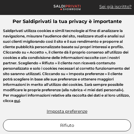
Sei già iscritto?
Per Saldiprivati la tua privacy è importante
Cosa cerchi?
Saldiprivati utilizza cookies e simili tecnologie al fine di analizzare la
navigazione, misurare l'audience del sito, realizzare studi e analisi sui
Tutte le vendite
Moda
Casa
Bellezza
Elettrodomestici
suoi clienti migliorando così il sito e il suo rendimento e proporre al
cliente pubblicità personalizzate basate sui propri interessi e profilo.
Cliccando su
« Accetto »
, il cliente dà il proprio consenso all'utilizzo dei
cookies e alla condivisione delle informazioni raccolte con i nostri
partner. Scegliendo
« Rifiuto »
il cliente non riceverà contenuto
personalizzato e solo i cookies necessari al corretto funzionamento del
sito saranno utilizzati. Cliccando su
« Imposta preferenze »
il cliente
potrà scegliere in base alle sue preferenze e ottenere maggiori
informazioni in merito all'utilizzo dei cookies. Sarà sempre possibile
modificare le proprie preferenze (alla rubrica «I miei dati personali»).
Per maggiori informazioni relative alla raccolta dei dati e al loro utilizzo,
clicca
qui
.
Imposta preferenze
Rifiuto