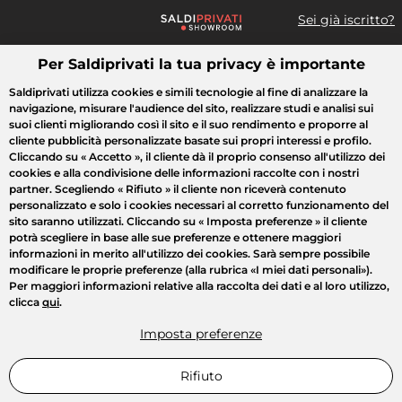
Sei già iscritto?
Per Saldiprivati la tua privacy è importante
Cosa cerchi?
Saldiprivati utilizza cookies e simili tecnologie al fine di analizzare la
navigazione, misurare l'audience del sito, realizzare studi e analisi sui
Tutte le vendite
Moda
Casa
Bellezza
Elettrodomestici
suoi clienti migliorando così il sito e il suo rendimento e proporre al
cliente pubblicità personalizzate basate sui propri interessi e profilo.
Cliccando su
« Accetto »
, il cliente dà il proprio consenso all'utilizzo dei
cookies e alla condivisione delle informazioni raccolte con i nostri
partner. Scegliendo
« Rifiuto »
il cliente non riceverà contenuto
personalizzato e solo i cookies necessari al corretto funzionamento del
sito saranno utilizzati. Cliccando su
« Imposta preferenze »
il cliente
potrà scegliere in base alle sue preferenze e ottenere maggiori
informazioni in merito all'utilizzo dei cookies. Sarà sempre possibile
modificare le proprie preferenze (alla rubrica «I miei dati personali»).
Per maggiori informazioni relative alla raccolta dei dati e al loro utilizzo,
clicca
qui
.
Imposta preferenze
Rifiuto