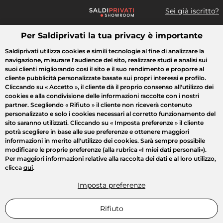
Sei già iscritto?
Per Saldiprivati la tua privacy è importante
Cosa cerchi?
Saldiprivati utilizza cookies e simili tecnologie al fine di analizzare la
navigazione, misurare l'audience del sito, realizzare studi e analisi sui
Tutte le vendite
Moda
Casa
Bellezza
Elettrodomestici
suoi clienti migliorando così il sito e il suo rendimento e proporre al
cliente pubblicità personalizzate basate sui propri interessi e profilo.
Cliccando su
« Accetto »
, il cliente dà il proprio consenso all'utilizzo dei
cookies e alla condivisione delle informazioni raccolte con i nostri
partner. Scegliendo
« Rifiuto »
il cliente non riceverà contenuto
personalizzato e solo i cookies necessari al corretto funzionamento del
sito saranno utilizzati. Cliccando su
« Imposta preferenze »
il cliente
potrà scegliere in base alle sue preferenze e ottenere maggiori
informazioni in merito all'utilizzo dei cookies. Sarà sempre possibile
modificare le proprie preferenze (alla rubrica «I miei dati personali»).
Per maggiori informazioni relative alla raccolta dei dati e al loro utilizzo,
clicca
qui
.
Imposta preferenze
Rifiuto