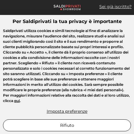
Sei già iscritto?
Per Saldiprivati la tua privacy è importante
Cosa cerchi?
Saldiprivati utilizza cookies e simili tecnologie al fine di analizzare la
navigazione, misurare l'audience del sito, realizzare studi e analisi sui
Tutte le vendite
Moda
Casa
Bellezza
Elettrodomestici
suoi clienti migliorando così il sito e il suo rendimento e proporre al
cliente pubblicità personalizzate basate sui propri interessi e profilo.
Cliccando su
« Accetto »
, il cliente dà il proprio consenso all'utilizzo dei
cookies e alla condivisione delle informazioni raccolte con i nostri
partner. Scegliendo
« Rifiuto »
il cliente non riceverà contenuto
personalizzato e solo i cookies necessari al corretto funzionamento del
sito saranno utilizzati. Cliccando su
« Imposta preferenze »
il cliente
potrà scegliere in base alle sue preferenze e ottenere maggiori
informazioni in merito all'utilizzo dei cookies. Sarà sempre possibile
modificare le proprie preferenze (alla rubrica «I miei dati personali»).
Per maggiori informazioni relative alla raccolta dei dati e al loro utilizzo,
clicca
qui
.
Imposta preferenze
Rifiuto