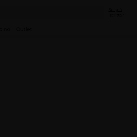
Sei già
iscritto?
bino
Outlet