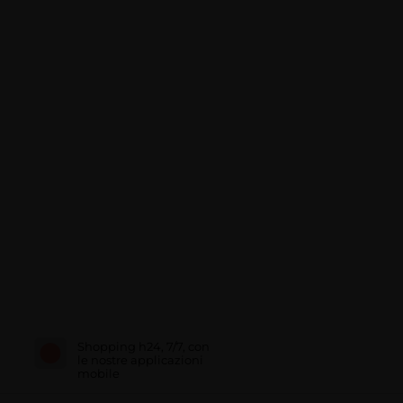
Shopping h24, 7/7, con
le nostre applicazioni
mobile