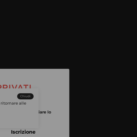
Chiudi
ritornare alle
tuo account per iniziare lo
pping
Iscrizione