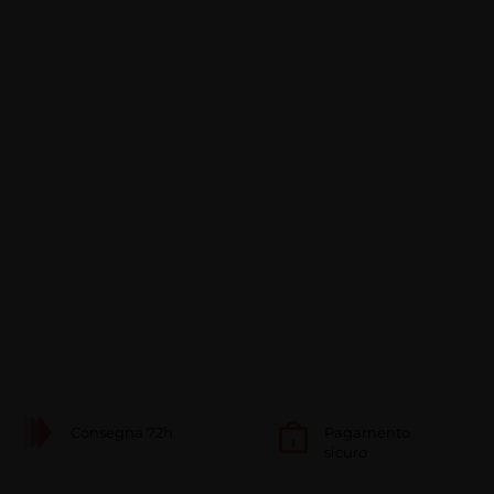
Consegna 72h
Pagamento
sicuro