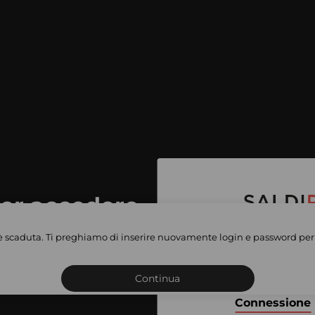
per accedere
e vendite
è scaduta. Ti preghiamo di inserire nuovamente login e password per 
Iscriviti o connettiti al 
vate
sho
Continua
Connessione