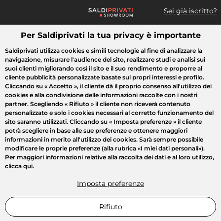
Sei già iscritto?
Per Saldiprivati la tua privacy è importante
Cosa cerchi?
Saldiprivati utilizza cookies e simili tecnologie al fine di analizzare la
navigazione, misurare l'audience del sito, realizzare studi e analisi sui
Tutte le vendite
Moda
Casa
Bellezza
Elettrodomestici
suoi clienti migliorando così il sito e il suo rendimento e proporre al
cliente pubblicità personalizzate basate sui propri interessi e profilo.
Cliccando su
« Accetto »
, il cliente dà il proprio consenso all'utilizzo dei
cookies e alla condivisione delle informazioni raccolte con i nostri
partner. Scegliendo
« Rifiuto »
il cliente non riceverà contenuto
personalizzato e solo i cookies necessari al corretto funzionamento del
sito saranno utilizzati. Cliccando su
« Imposta preferenze »
il cliente
potrà scegliere in base alle sue preferenze e ottenere maggiori
informazioni in merito all'utilizzo dei cookies. Sarà sempre possibile
modificare le proprie preferenze (alla rubrica «I miei dati personali»).
Per maggiori informazioni relative alla raccolta dei dati e al loro utilizzo,
clicca
qui
.
Imposta preferenze
Rifiuto