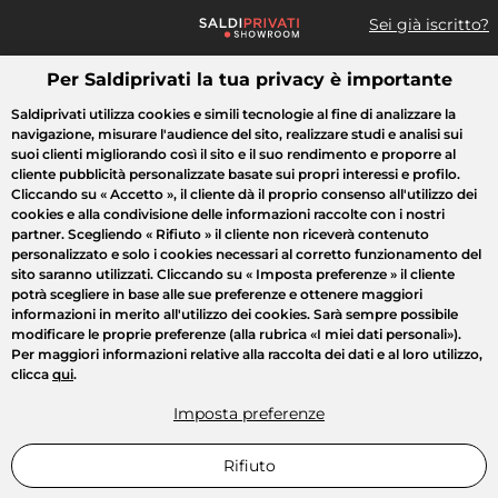
Sei già iscritto?
Per Saldiprivati la tua privacy è importante
Cosa cerchi?
Saldiprivati utilizza cookies e simili tecnologie al fine di analizzare la
navigazione, misurare l'audience del sito, realizzare studi e analisi sui
Tutte le vendite
Moda
Casa
Bellezza
Elettrodomestici
suoi clienti migliorando così il sito e il suo rendimento e proporre al
cliente pubblicità personalizzate basate sui propri interessi e profilo.
Cliccando su
« Accetto »
, il cliente dà il proprio consenso all'utilizzo dei
cookies e alla condivisione delle informazioni raccolte con i nostri
partner. Scegliendo
« Rifiuto »
il cliente non riceverà contenuto
personalizzato e solo i cookies necessari al corretto funzionamento del
sito saranno utilizzati. Cliccando su
« Imposta preferenze »
il cliente
potrà scegliere in base alle sue preferenze e ottenere maggiori
informazioni in merito all'utilizzo dei cookies. Sarà sempre possibile
modificare le proprie preferenze (alla rubrica «I miei dati personali»).
Per maggiori informazioni relative alla raccolta dei dati e al loro utilizzo,
clicca
qui
.
Imposta preferenze
Rifiuto