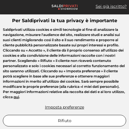
Sei già iscritto?
Per Saldiprivati la tua privacy è importante
Cosa cerchi?
Saldiprivati utilizza cookies e simili tecnologie al fine di analizzare la
navigazione, misurare l'audience del sito, realizzare studi e analisi sui
Tutte le vendite
Moda
Casa
Bellezza
Elettrodomestici
suoi clienti migliorando così il sito e il suo rendimento e proporre al
cliente pubblicità personalizzate basate sui propri interessi e profilo.
Cliccando su
« Accetto »
, il cliente dà il proprio consenso all'utilizzo dei
cookies e alla condivisione delle informazioni raccolte con i nostri
partner. Scegliendo
« Rifiuto »
il cliente non riceverà contenuto
personalizzato e solo i cookies necessari al corretto funzionamento del
sito saranno utilizzati. Cliccando su
« Imposta preferenze »
il cliente
potrà scegliere in base alle sue preferenze e ottenere maggiori
informazioni in merito all'utilizzo dei cookies. Sarà sempre possibile
modificare le proprie preferenze (alla rubrica «I miei dati personali»).
Per maggiori informazioni relative alla raccolta dei dati e al loro utilizzo,
clicca
qui
.
Imposta preferenze
Rifiuto