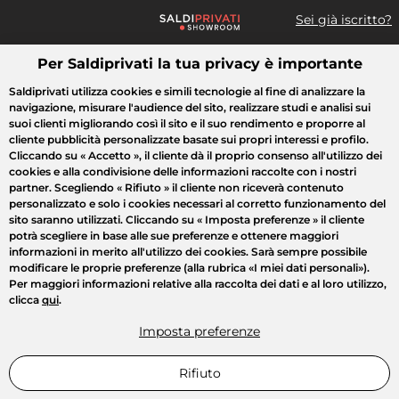
Sei già iscritto?
Per Saldiprivati la tua privacy è importante
Cosa cerchi?
Saldiprivati utilizza cookies e simili tecnologie al fine di analizzare la
navigazione, misurare l'audience del sito, realizzare studi e analisi sui
Tutte le vendite
Moda
Casa
Bellezza
Elettrodomestici
suoi clienti migliorando così il sito e il suo rendimento e proporre al
cliente pubblicità personalizzate basate sui propri interessi e profilo.
Cliccando su
« Accetto »
, il cliente dà il proprio consenso all'utilizzo dei
cookies e alla condivisione delle informazioni raccolte con i nostri
partner. Scegliendo
« Rifiuto »
il cliente non riceverà contenuto
personalizzato e solo i cookies necessari al corretto funzionamento del
sito saranno utilizzati. Cliccando su
« Imposta preferenze »
il cliente
potrà scegliere in base alle sue preferenze e ottenere maggiori
informazioni in merito all'utilizzo dei cookies. Sarà sempre possibile
modificare le proprie preferenze (alla rubrica «I miei dati personali»).
Per maggiori informazioni relative alla raccolta dei dati e al loro utilizzo,
clicca
qui
.
Imposta preferenze
Rifiuto