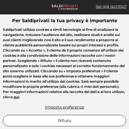
Sei già iscritto?
Per Saldiprivati la tua privacy è importante
Cosa cerchi?
Saldiprivati utilizza cookies e simili tecnologie al fine di analizzare la
navigazione, misurare l'audience del sito, realizzare studi e analisi sui
Tutte le vendite
Moda
Casa
Bellezza
Elettrodomestici
suoi clienti migliorando così il sito e il suo rendimento e proporre al
cliente pubblicità personalizzate basate sui propri interessi e profilo.
Cliccando su
« Accetto »
, il cliente dà il proprio consenso all'utilizzo dei
cookies e alla condivisione delle informazioni raccolte con i nostri
partner. Scegliendo
« Rifiuto »
il cliente non riceverà contenuto
personalizzato e solo i cookies necessari al corretto funzionamento del
sito saranno utilizzati. Cliccando su
« Imposta preferenze »
il cliente
potrà scegliere in base alle sue preferenze e ottenere maggiori
informazioni in merito all'utilizzo dei cookies. Sarà sempre possibile
modificare le proprie preferenze (alla rubrica «I miei dati personali»).
Per maggiori informazioni relative alla raccolta dei dati e al loro utilizzo,
clicca
qui
.
Imposta preferenze
Rifiuto