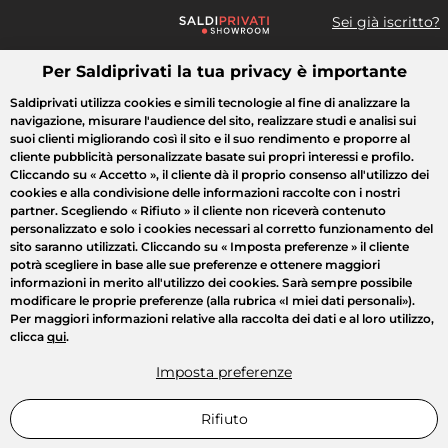
Sei già iscritto?
Per Saldiprivati la tua privacy è importante
Cosa cerchi?
Saldiprivati utilizza cookies e simili tecnologie al fine di analizzare la
navigazione, misurare l'audience del sito, realizzare studi e analisi sui
Tutte le vendite
Moda
Casa
Bellezza
Elettrodomestici
suoi clienti migliorando così il sito e il suo rendimento e proporre al
cliente pubblicità personalizzate basate sui propri interessi e profilo.
Cliccando su
« Accetto »
, il cliente dà il proprio consenso all'utilizzo dei
cookies e alla condivisione delle informazioni raccolte con i nostri
partner. Scegliendo
« Rifiuto »
il cliente non riceverà contenuto
personalizzato e solo i cookies necessari al corretto funzionamento del
sito saranno utilizzati. Cliccando su
« Imposta preferenze »
il cliente
potrà scegliere in base alle sue preferenze e ottenere maggiori
informazioni in merito all'utilizzo dei cookies. Sarà sempre possibile
modificare le proprie preferenze (alla rubrica «I miei dati personali»).
Per maggiori informazioni relative alla raccolta dei dati e al loro utilizzo,
clicca
qui
.
Imposta preferenze
Rifiuto