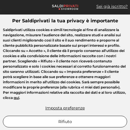
Sei già iscritto?
Per Saldiprivati la tua privacy è importante
Cosa cerchi?
Saldiprivati utilizza cookies e simili tecnologie al fine di analizzare la
navigazione, misurare l'audience del sito, realizzare studi e analisi sui
Tutte le vendite
Moda
Casa
Bellezza
Elettrodomestici
suoi clienti migliorando così il sito e il suo rendimento e proporre al
cliente pubblicità personalizzate basate sui propri interessi e profilo.
Cliccando su
« Accetto »
, il cliente dà il proprio consenso all'utilizzo dei
cookies e alla condivisione delle informazioni raccolte con i nostri
partner. Scegliendo
« Rifiuto »
il cliente non riceverà contenuto
personalizzato e solo i cookies necessari al corretto funzionamento del
sito saranno utilizzati. Cliccando su
« Imposta preferenze »
il cliente
potrà scegliere in base alle sue preferenze e ottenere maggiori
informazioni in merito all'utilizzo dei cookies. Sarà sempre possibile
modificare le proprie preferenze (alla rubrica «I miei dati personali»).
Per maggiori informazioni relative alla raccolta dei dati e al loro utilizzo,
clicca
qui
.
Imposta preferenze
Rifiuto