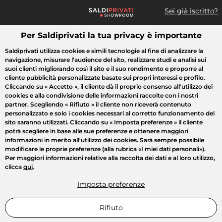
Sei già iscritto?
Per Saldiprivati la tua privacy è importante
Cosa cerchi?
Saldiprivati utilizza cookies e simili tecnologie al fine di analizzare la
navigazione, misurare l'audience del sito, realizzare studi e analisi sui
Tutte le vendite
Moda
Casa
Bellezza
Elettrodomestici
suoi clienti migliorando così il sito e il suo rendimento e proporre al
cliente pubblicità personalizzate basate sui propri interessi e profilo.
Cliccando su
« Accetto »
, il cliente dà il proprio consenso all'utilizzo dei
cookies e alla condivisione delle informazioni raccolte con i nostri
partner. Scegliendo
« Rifiuto »
il cliente non riceverà contenuto
personalizzato e solo i cookies necessari al corretto funzionamento del
sito saranno utilizzati. Cliccando su
« Imposta preferenze »
il cliente
potrà scegliere in base alle sue preferenze e ottenere maggiori
informazioni in merito all'utilizzo dei cookies. Sarà sempre possibile
modificare le proprie preferenze (alla rubrica «I miei dati personali»).
Per maggiori informazioni relative alla raccolta dei dati e al loro utilizzo,
clicca
qui
.
Imposta preferenze
Rifiuto