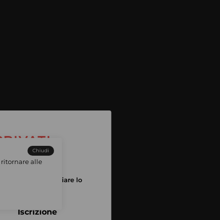
Chiudi
ritornare alle
tuo account per iniziare lo
pping
Iscrizione