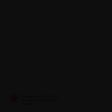
Shopping h24, 7/7, con
le nostre applicazioni
mobile