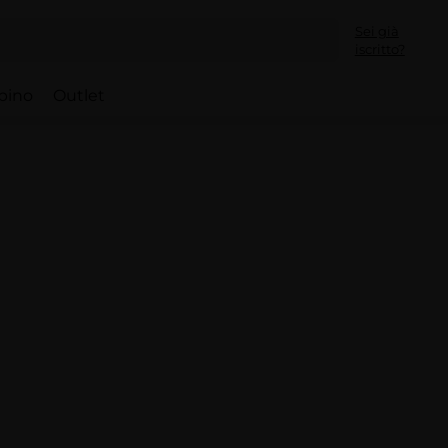
Sei già
iscritto?
bino
Outlet