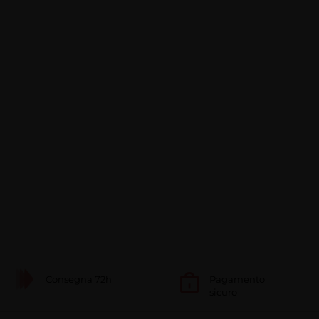
Consegna 72h
Pagamento
sicuro