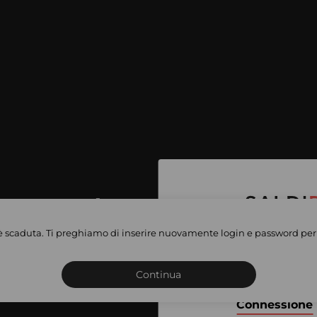
per accedere
e vendite
è scaduta. Ti preghiamo di inserire nuovamente login e password per 
Iscriviti o connettiti al 
vate
sho
Continua
Connessione