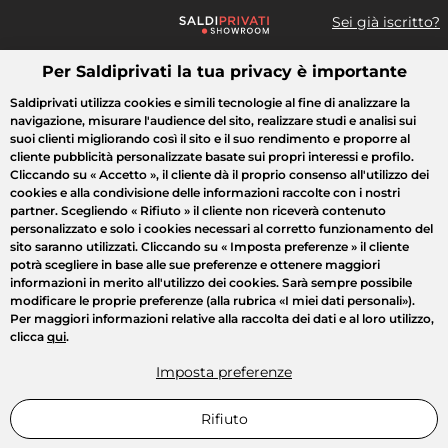
Sei già iscritto?
Per Saldiprivati la tua privacy è importante
Cosa cerchi?
Saldiprivati utilizza cookies e simili tecnologie al fine di analizzare la
navigazione, misurare l'audience del sito, realizzare studi e analisi sui
Tutte le vendite
Moda
Casa
Bellezza
Elettrodomestici
suoi clienti migliorando così il sito e il suo rendimento e proporre al
cliente pubblicità personalizzate basate sui propri interessi e profilo.
Cliccando su
« Accetto »
, il cliente dà il proprio consenso all'utilizzo dei
cookies e alla condivisione delle informazioni raccolte con i nostri
partner. Scegliendo
« Rifiuto »
il cliente non riceverà contenuto
personalizzato e solo i cookies necessari al corretto funzionamento del
sito saranno utilizzati. Cliccando su
« Imposta preferenze »
il cliente
potrà scegliere in base alle sue preferenze e ottenere maggiori
informazioni in merito all'utilizzo dei cookies. Sarà sempre possibile
modificare le proprie preferenze (alla rubrica «I miei dati personali»).
Per maggiori informazioni relative alla raccolta dei dati e al loro utilizzo,
clicca
qui
.
Imposta preferenze
Rifiuto