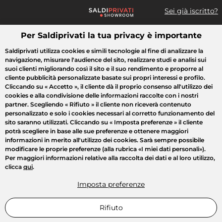
Sei già iscritto?
Per Saldiprivati la tua privacy è importante
Cosa cerchi?
Saldiprivati utilizza cookies e simili tecnologie al fine di analizzare la
navigazione, misurare l'audience del sito, realizzare studi e analisi sui
Tutte le vendite
Moda
Casa
Bellezza
Elettrodomestici
suoi clienti migliorando così il sito e il suo rendimento e proporre al
cliente pubblicità personalizzate basate sui propri interessi e profilo.
Cliccando su
« Accetto »
, il cliente dà il proprio consenso all'utilizzo dei
cookies e alla condivisione delle informazioni raccolte con i nostri
partner. Scegliendo
« Rifiuto »
il cliente non riceverà contenuto
personalizzato e solo i cookies necessari al corretto funzionamento del
sito saranno utilizzati. Cliccando su
« Imposta preferenze »
il cliente
potrà scegliere in base alle sue preferenze e ottenere maggiori
informazioni in merito all'utilizzo dei cookies. Sarà sempre possibile
modificare le proprie preferenze (alla rubrica «I miei dati personali»).
Per maggiori informazioni relative alla raccolta dei dati e al loro utilizzo,
clicca
qui
.
Imposta preferenze
Rifiuto