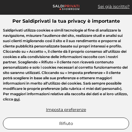
Sei già iscritto?
Per Saldiprivati la tua privacy è importante
Cosa cerchi?
Saldiprivati utilizza cookies e simili tecnologie al fine di analizzare la
navigazione, misurare l'audience del sito, realizzare studi e analisi sui
Tutte le vendite
Moda
Casa
Bellezza
Elettrodomestici
suoi clienti migliorando così il sito e il suo rendimento e proporre al
cliente pubblicità personalizzate basate sui propri interessi e profilo.
Cliccando su
« Accetto »
, il cliente dà il proprio consenso all'utilizzo dei
cookies e alla condivisione delle informazioni raccolte con i nostri
partner. Scegliendo
« Rifiuto »
il cliente non riceverà contenuto
personalizzato e solo i cookies necessari al corretto funzionamento del
sito saranno utilizzati. Cliccando su
« Imposta preferenze »
il cliente
potrà scegliere in base alle sue preferenze e ottenere maggiori
informazioni in merito all'utilizzo dei cookies. Sarà sempre possibile
modificare le proprie preferenze (alla rubrica «I miei dati personali»).
Per maggiori informazioni relative alla raccolta dei dati e al loro utilizzo,
clicca
qui
.
Imposta preferenze
Rifiuto