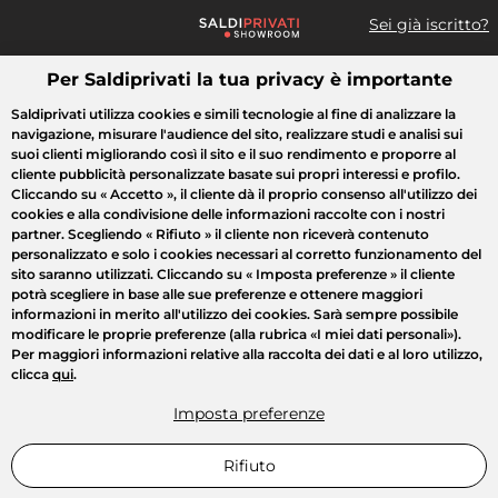
Sei già iscritto?
Per Saldiprivati la tua privacy è importante
Cosa cerchi?
Saldiprivati utilizza cookies e simili tecnologie al fine di analizzare la
navigazione, misurare l'audience del sito, realizzare studi e analisi sui
Tutte le vendite
Moda
Casa
Bellezza
Elettrodomestici
suoi clienti migliorando così il sito e il suo rendimento e proporre al
cliente pubblicità personalizzate basate sui propri interessi e profilo.
Cliccando su
« Accetto »
, il cliente dà il proprio consenso all'utilizzo dei
cookies e alla condivisione delle informazioni raccolte con i nostri
partner. Scegliendo
« Rifiuto »
il cliente non riceverà contenuto
personalizzato e solo i cookies necessari al corretto funzionamento del
sito saranno utilizzati. Cliccando su
« Imposta preferenze »
il cliente
potrà scegliere in base alle sue preferenze e ottenere maggiori
informazioni in merito all'utilizzo dei cookies. Sarà sempre possibile
modificare le proprie preferenze (alla rubrica «I miei dati personali»).
Per maggiori informazioni relative alla raccolta dei dati e al loro utilizzo,
clicca
qui
.
Imposta preferenze
Rifiuto