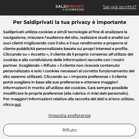
Sei già iscritto?
Per Saldiprivati la tua privacy è importante
Cosa cerchi?
Saldiprivati utilizza cookies e simili tecnologie al fine di analizzare la
navigazione, misurare l'audience del sito, realizzare studi e analisi sui
Tutte le vendite
Moda
Casa
Bellezza
Elettrodomestici
suoi clienti migliorando così il sito e il suo rendimento e proporre al
cliente pubblicità personalizzate basate sui propri interessi e profilo.
Cliccando su
« Accetto »
, il cliente dà il proprio consenso all'utilizzo dei
cookies e alla condivisione delle informazioni raccolte con i nostri
partner. Scegliendo
« Rifiuto »
il cliente non riceverà contenuto
personalizzato e solo i cookies necessari al corretto funzionamento del
sito saranno utilizzati. Cliccando su
« Imposta preferenze »
il cliente
potrà scegliere in base alle sue preferenze e ottenere maggiori
informazioni in merito all'utilizzo dei cookies. Sarà sempre possibile
modificare le proprie preferenze (alla rubrica «I miei dati personali»).
Per maggiori informazioni relative alla raccolta dei dati e al loro utilizzo,
clicca
qui
.
Imposta preferenze
Rifiuto