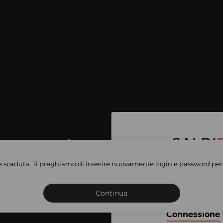
per accedere
e vendite
è scaduta. Ti preghiamo di inserire nuovamente login e password per 
Iscriviti o connettiti al 
vate
sho
Continua
Connessione