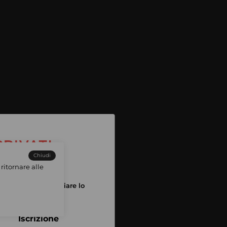
Chiudi
ritornare alle
tuo account per iniziare lo
pping
Iscrizione