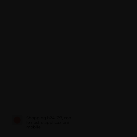
Shopping h24, 7/7, con
le nostre applicazioni
mobile