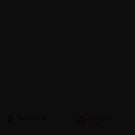
Consegna 72h
Pagamento
sicuro