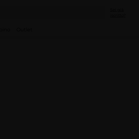
Sei già
iscritto?
bino
Outlet