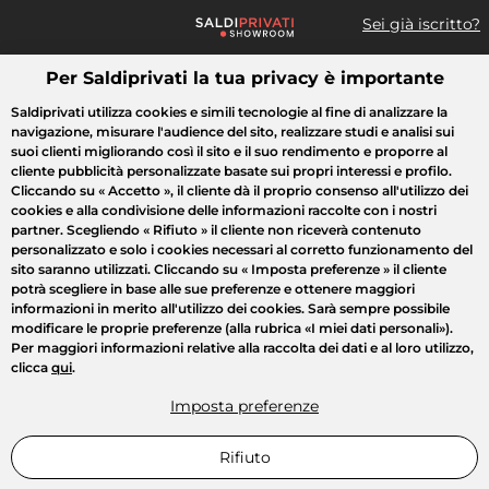
Sei già iscritto?
Per Saldiprivati la tua privacy è importante
Cosa cerchi?
Saldiprivati utilizza cookies e simili tecnologie al fine di analizzare la
navigazione, misurare l'audience del sito, realizzare studi e analisi sui
Tutte le vendite
Moda
Casa
Bellezza
Elettrodomestici
suoi clienti migliorando così il sito e il suo rendimento e proporre al
cliente pubblicità personalizzate basate sui propri interessi e profilo.
Cliccando su
« Accetto »
, il cliente dà il proprio consenso all'utilizzo dei
cookies e alla condivisione delle informazioni raccolte con i nostri
partner. Scegliendo
« Rifiuto »
il cliente non riceverà contenuto
personalizzato e solo i cookies necessari al corretto funzionamento del
sito saranno utilizzati. Cliccando su
« Imposta preferenze »
il cliente
potrà scegliere in base alle sue preferenze e ottenere maggiori
informazioni in merito all'utilizzo dei cookies. Sarà sempre possibile
modificare le proprie preferenze (alla rubrica «I miei dati personali»).
Per maggiori informazioni relative alla raccolta dei dati e al loro utilizzo,
clicca
qui
.
Imposta preferenze
Rifiuto