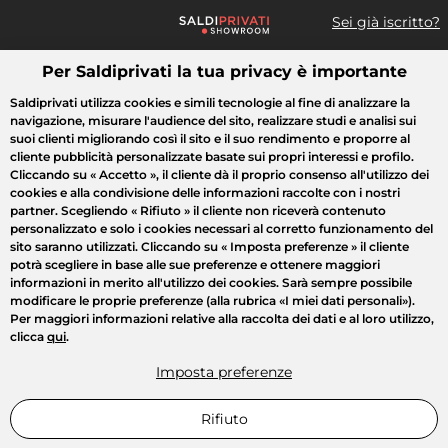
Sei già iscritto?
Per Saldiprivati la tua privacy è importante
Cosa cerchi?
Saldiprivati utilizza cookies e simili tecnologie al fine di analizzare la
navigazione, misurare l'audience del sito, realizzare studi e analisi sui
Tutte le vendite
Moda
Casa
Bellezza
Elettrodomestici
suoi clienti migliorando così il sito e il suo rendimento e proporre al
cliente pubblicità personalizzate basate sui propri interessi e profilo.
Cliccando su
« Accetto »
, il cliente dà il proprio consenso all'utilizzo dei
cookies e alla condivisione delle informazioni raccolte con i nostri
partner. Scegliendo
« Rifiuto »
il cliente non riceverà contenuto
personalizzato e solo i cookies necessari al corretto funzionamento del
sito saranno utilizzati. Cliccando su
« Imposta preferenze »
il cliente
potrà scegliere in base alle sue preferenze e ottenere maggiori
informazioni in merito all'utilizzo dei cookies. Sarà sempre possibile
modificare le proprie preferenze (alla rubrica «I miei dati personali»).
Per maggiori informazioni relative alla raccolta dei dati e al loro utilizzo,
clicca
qui
.
Imposta preferenze
Rifiuto