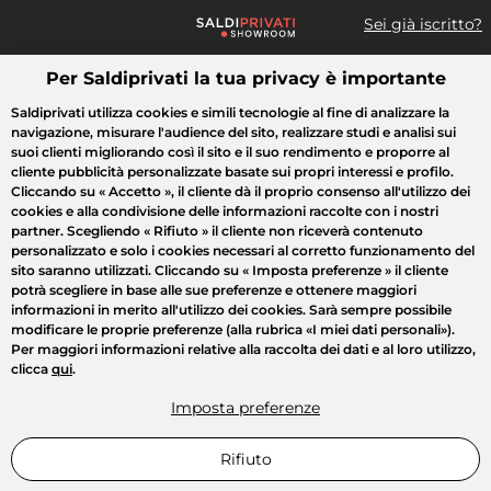
Sei già iscritto?
Per Saldiprivati la tua privacy è importante
Cosa cerchi?
Saldiprivati utilizza cookies e simili tecnologie al fine di analizzare la
navigazione, misurare l'audience del sito, realizzare studi e analisi sui
Tutte le vendite
Moda
Casa
Bellezza
Elettrodomestici
suoi clienti migliorando così il sito e il suo rendimento e proporre al
cliente pubblicità personalizzate basate sui propri interessi e profilo.
Cliccando su
« Accetto »
, il cliente dà il proprio consenso all'utilizzo dei
cookies e alla condivisione delle informazioni raccolte con i nostri
partner. Scegliendo
« Rifiuto »
il cliente non riceverà contenuto
personalizzato e solo i cookies necessari al corretto funzionamento del
sito saranno utilizzati. Cliccando su
« Imposta preferenze »
il cliente
potrà scegliere in base alle sue preferenze e ottenere maggiori
informazioni in merito all'utilizzo dei cookies. Sarà sempre possibile
modificare le proprie preferenze (alla rubrica «I miei dati personali»).
Per maggiori informazioni relative alla raccolta dei dati e al loro utilizzo,
clicca
qui
.
Imposta preferenze
Rifiuto