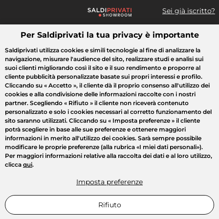
Sei già iscritto?
Per Saldiprivati la tua privacy è importante
Cosa cerchi?
Saldiprivati utilizza cookies e simili tecnologie al fine di analizzare la
navigazione, misurare l'audience del sito, realizzare studi e analisi sui
Tutte le vendite
Moda
Casa
Bellezza
Elettrodomestici
suoi clienti migliorando così il sito e il suo rendimento e proporre al
cliente pubblicità personalizzate basate sui propri interessi e profilo.
Cliccando su
« Accetto »
, il cliente dà il proprio consenso all'utilizzo dei
cookies e alla condivisione delle informazioni raccolte con i nostri
partner. Scegliendo
« Rifiuto »
il cliente non riceverà contenuto
personalizzato e solo i cookies necessari al corretto funzionamento del
sito saranno utilizzati. Cliccando su
« Imposta preferenze »
il cliente
potrà scegliere in base alle sue preferenze e ottenere maggiori
informazioni in merito all'utilizzo dei cookies. Sarà sempre possibile
modificare le proprie preferenze (alla rubrica «I miei dati personali»).
Per maggiori informazioni relative alla raccolta dei dati e al loro utilizzo,
clicca
qui
.
Imposta preferenze
Rifiuto