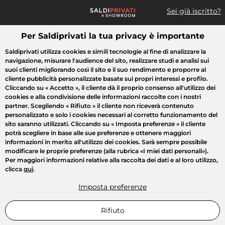
Sei già iscritto?
Per Saldiprivati la tua privacy è importante
Cosa cerchi?
Saldiprivati utilizza cookies e simili tecnologie al fine di analizzare la
navigazione, misurare l'audience del sito, realizzare studi e analisi sui
Tutte le vendite
Moda
Casa
Bellezza
Elettrodomestici
suoi clienti migliorando così il sito e il suo rendimento e proporre al
cliente pubblicità personalizzate basate sui propri interessi e profilo.
Cliccando su
« Accetto »
, il cliente dà il proprio consenso all'utilizzo dei
cookies e alla condivisione delle informazioni raccolte con i nostri
partner. Scegliendo
« Rifiuto »
il cliente non riceverà contenuto
personalizzato e solo i cookies necessari al corretto funzionamento del
sito saranno utilizzati. Cliccando su
« Imposta preferenze »
il cliente
potrà scegliere in base alle sue preferenze e ottenere maggiori
informazioni in merito all'utilizzo dei cookies. Sarà sempre possibile
modificare le proprie preferenze (alla rubrica «I miei dati personali»).
Per maggiori informazioni relative alla raccolta dei dati e al loro utilizzo,
clicca
qui
.
Imposta preferenze
Rifiuto