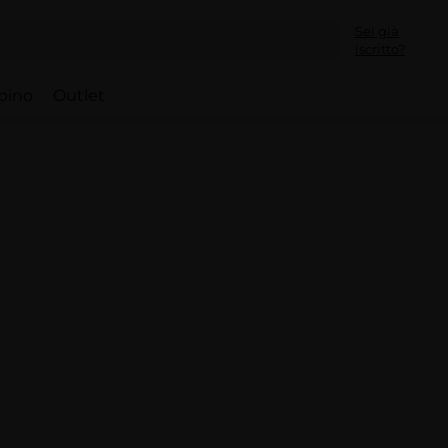
Sei già
iscritto?
bino
Outlet