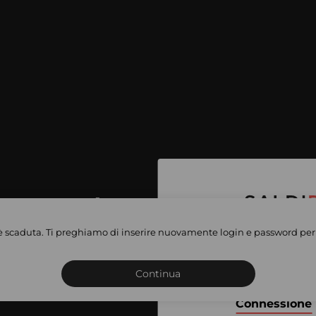
per accedere
e vendite
è scaduta. Ti preghiamo di inserire nuovamente login e password per 
Iscriviti o connettiti al 
vate
sho
Continua
Connessione