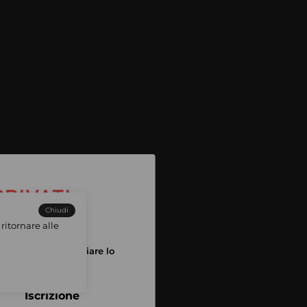
Chiudi
ritornare alle
tuo account per iniziare lo
pping
Iscrizione