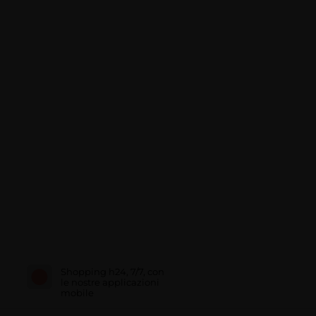
Shopping h24, 7/7, con
le nostre applicazioni
mobile