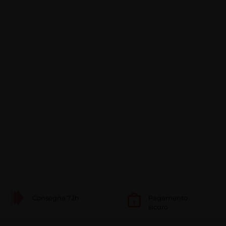
Consegna 72h
Pagamento
sicuro