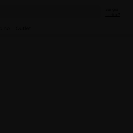
Sei già
iscritto?
bino
Outlet