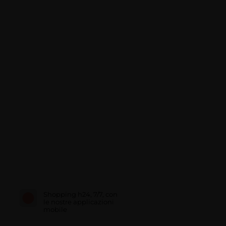
Shopping h24, 7/7, con
le nostre applicazioni
mobile