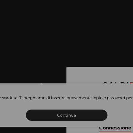
per accedere
e vendite
è scaduta. Ti preghiamo di inserire nuovamente login e password per 
Iscriviti o connettiti al 
vate
sho
Continua
Connessione