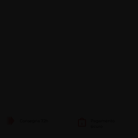
Consegna 72h
Pagamento
sicuro