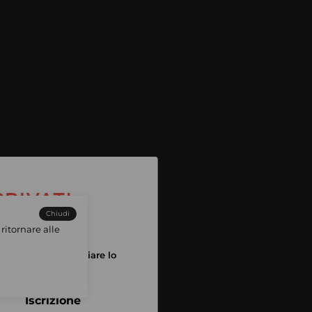
Chiudi
ritornare alle
tuo account per iniziare lo
pping
Iscrizione