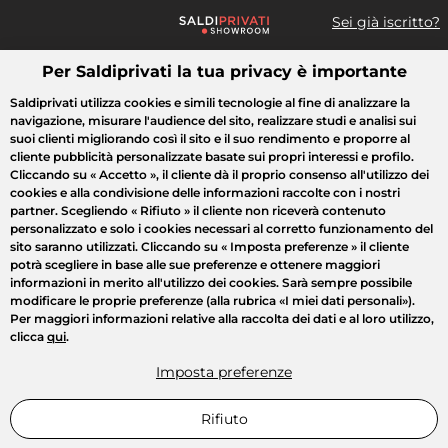
Sei già iscritto?
Per Saldiprivati la tua privacy è importante
Cosa cerchi?
Saldiprivati utilizza cookies e simili tecnologie al fine di analizzare la
navigazione, misurare l'audience del sito, realizzare studi e analisi sui
Tutte le vendite
Moda
Casa
Bellezza
Elettrodomestici
suoi clienti migliorando così il sito e il suo rendimento e proporre al
cliente pubblicità personalizzate basate sui propri interessi e profilo.
Cliccando su
« Accetto »
, il cliente dà il proprio consenso all'utilizzo dei
cookies e alla condivisione delle informazioni raccolte con i nostri
partner. Scegliendo
« Rifiuto »
il cliente non riceverà contenuto
personalizzato e solo i cookies necessari al corretto funzionamento del
sito saranno utilizzati. Cliccando su
« Imposta preferenze »
il cliente
potrà scegliere in base alle sue preferenze e ottenere maggiori
informazioni in merito all'utilizzo dei cookies. Sarà sempre possibile
modificare le proprie preferenze (alla rubrica «I miei dati personali»).
Per maggiori informazioni relative alla raccolta dei dati e al loro utilizzo,
clicca
qui
.
Imposta preferenze
Rifiuto