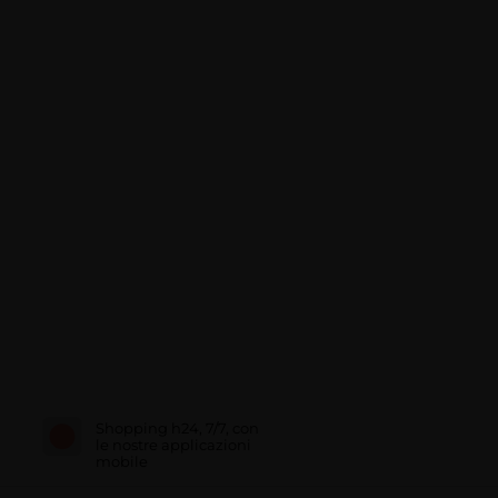
Shopping h24, 7/7, con
le nostre applicazioni
mobile