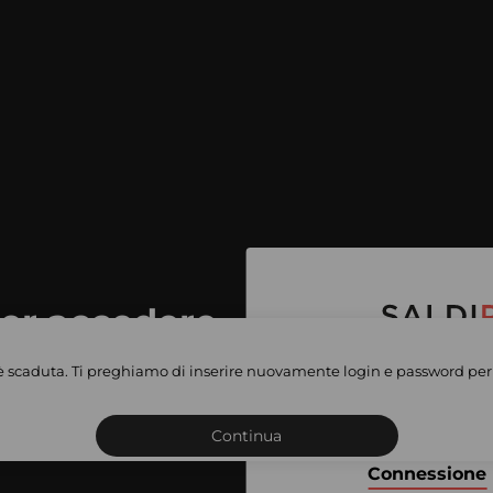
per accedere
e vendite
è scaduta. Ti preghiamo di inserire nuovamente login e password per 
Iscriviti o connettiti al 
vate
sho
Continua
Connessione