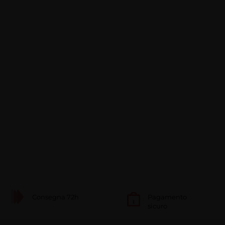
Consegna 72h
Pagamento
sicuro