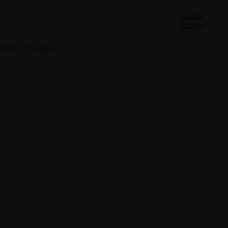
Sei già
iscritto?
bino
Outlet