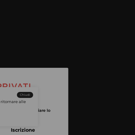
Chiudi
ritornare alle
tuo account per iniziare lo
pping
Iscrizione