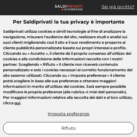
Sei già iscritto?
Per Saldiprivati la tua privacy è importante
Cosa cerchi?
Saldiprivati utilizza cookies e simili tecnologie al fine di analizzare la
navigazione, misurare l'audience del sito, realizzare studi e analisi sui
Tutte le vendite
Moda
Casa
Bellezza
Elettrodomestici
suoi clienti migliorando così il sito e il suo rendimento e proporre al
cliente pubblicità personalizzate basate sui propri interessi e profilo.
Cliccando su
« Accetto »
, il cliente dà il proprio consenso all'utilizzo dei
cookies e alla condivisione delle informazioni raccolte con i nostri
partner. Scegliendo
« Rifiuto »
il cliente non riceverà contenuto
personalizzato e solo i cookies necessari al corretto funzionamento del
sito saranno utilizzati. Cliccando su
« Imposta preferenze »
il cliente
potrà scegliere in base alle sue preferenze e ottenere maggiori
informazioni in merito all'utilizzo dei cookies. Sarà sempre possibile
modificare le proprie preferenze (alla rubrica «I miei dati personali»).
Per maggiori informazioni relative alla raccolta dei dati e al loro utilizzo,
clicca
qui
.
Imposta preferenze
Rifiuto