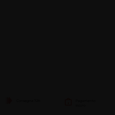
Consegna 72h
Pagamento
sicuro