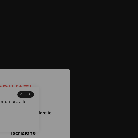
Chiudi
ritornare alle
tuo account per iniziare lo
pping
Iscrizione