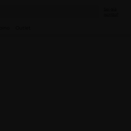
Sei già
iscritto?
bino
Outlet