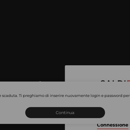
per accedere
e vendite
è scaduta. Ti preghiamo di inserire nuovamente login e password per 
Iscriviti o connettiti al 
vate
sho
Continua
Connessione