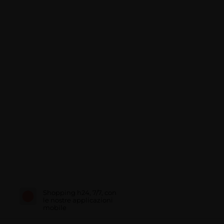
Shopping h24, 7/7, con
le nostre applicazioni
mobile