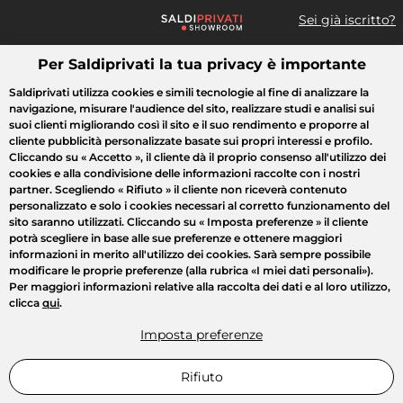
Sei già iscritto?
Per Saldiprivati la tua privacy è importante
Cosa cerchi?
Saldiprivati utilizza cookies e simili tecnologie al fine di analizzare la
navigazione, misurare l'audience del sito, realizzare studi e analisi sui
Tutte le vendite
Moda
Casa
Bellezza
Elettrodomestici
suoi clienti migliorando così il sito e il suo rendimento e proporre al
cliente pubblicità personalizzate basate sui propri interessi e profilo.
Cliccando su
« Accetto »
, il cliente dà il proprio consenso all'utilizzo dei
cookies e alla condivisione delle informazioni raccolte con i nostri
partner. Scegliendo
« Rifiuto »
il cliente non riceverà contenuto
personalizzato e solo i cookies necessari al corretto funzionamento del
sito saranno utilizzati. Cliccando su
« Imposta preferenze »
il cliente
potrà scegliere in base alle sue preferenze e ottenere maggiori
informazioni in merito all'utilizzo dei cookies. Sarà sempre possibile
modificare le proprie preferenze (alla rubrica «I miei dati personali»).
Per maggiori informazioni relative alla raccolta dei dati e al loro utilizzo,
clicca
qui
.
Imposta preferenze
Rifiuto