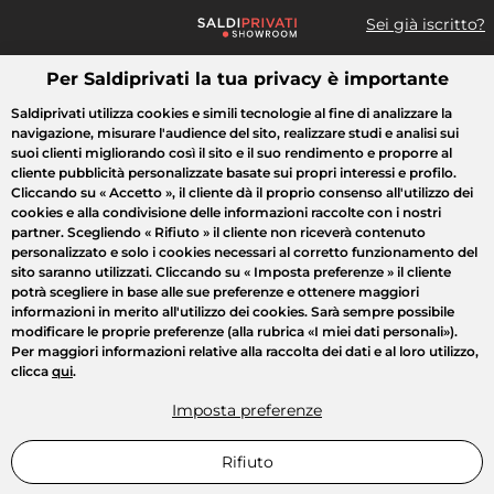
Sei già iscritto?
Per Saldiprivati la tua privacy è importante
Cosa cerchi?
Saldiprivati utilizza cookies e simili tecnologie al fine di analizzare la
navigazione, misurare l'audience del sito, realizzare studi e analisi sui
Tutte le vendite
Moda
Casa
Bellezza
Elettrodomestici
suoi clienti migliorando così il sito e il suo rendimento e proporre al
cliente pubblicità personalizzate basate sui propri interessi e profilo.
Cliccando su
« Accetto »
, il cliente dà il proprio consenso all'utilizzo dei
cookies e alla condivisione delle informazioni raccolte con i nostri
partner. Scegliendo
« Rifiuto »
il cliente non riceverà contenuto
personalizzato e solo i cookies necessari al corretto funzionamento del
sito saranno utilizzati. Cliccando su
« Imposta preferenze »
il cliente
potrà scegliere in base alle sue preferenze e ottenere maggiori
informazioni in merito all'utilizzo dei cookies. Sarà sempre possibile
modificare le proprie preferenze (alla rubrica «I miei dati personali»).
Per maggiori informazioni relative alla raccolta dei dati e al loro utilizzo,
clicca
qui
.
Imposta preferenze
Rifiuto