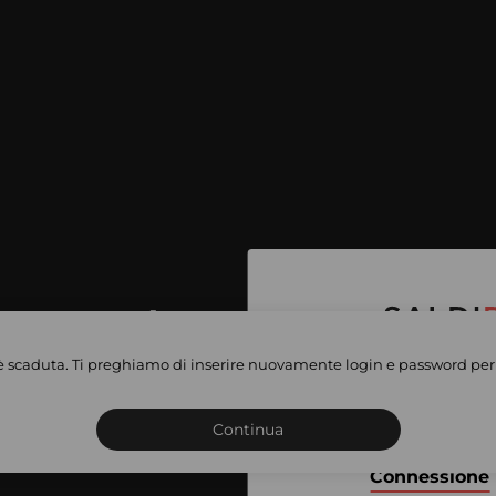
per accedere
e vendite
è scaduta. Ti preghiamo di inserire nuovamente login e password per 
Iscriviti o connettiti al 
vate
sho
Continua
Connessione