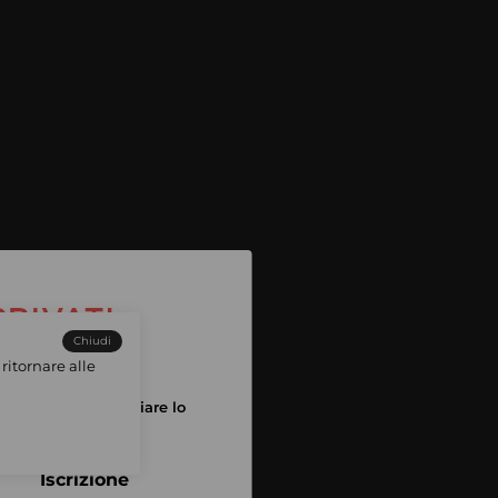
Chiudi
ritornare alle
tuo account per iniziare lo
pping
Iscrizione