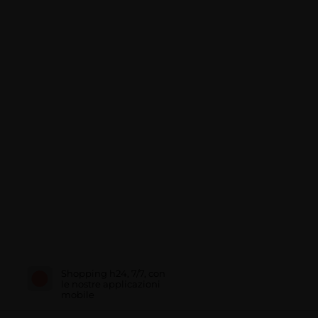
Shopping h24, 7/7, con
le nostre applicazioni
mobile