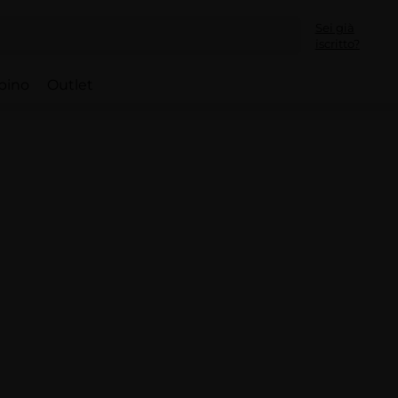
Sei già
iscritto?
bino
Outlet