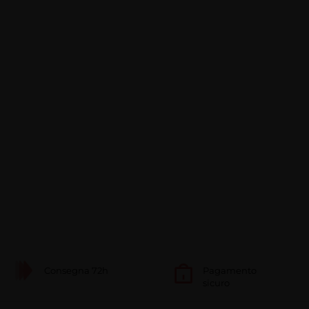
Consegna 72h
Pagamento
sicuro