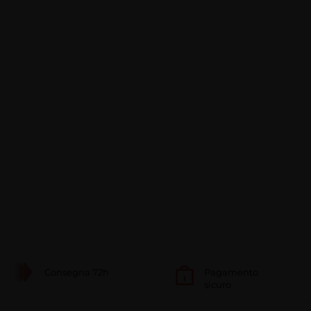
Consegna 72h
Pagamento
sicuro