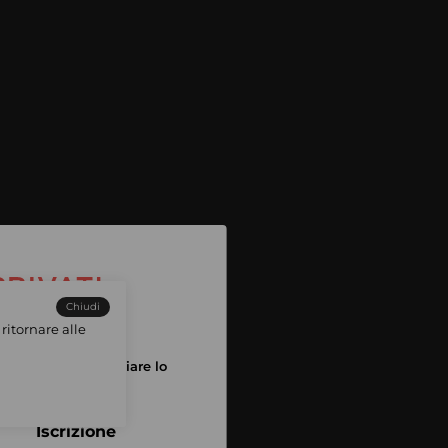
Chiudi
ritornare alle
tuo account per iniziare lo
pping
Iscrizione