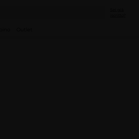
Sei già
iscritto?
bino
Outlet