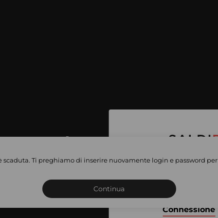
per accedere
e vendite
è scaduta. Ti preghiamo di inserire nuovamente login e password per 
Iscriviti o connettiti al 
vate
sho
Continua
Connessione