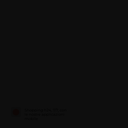
Shopping h24, 7/7, con
le nostre applicazioni
mobile