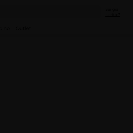
Sei già
iscritto?
bino
Outlet