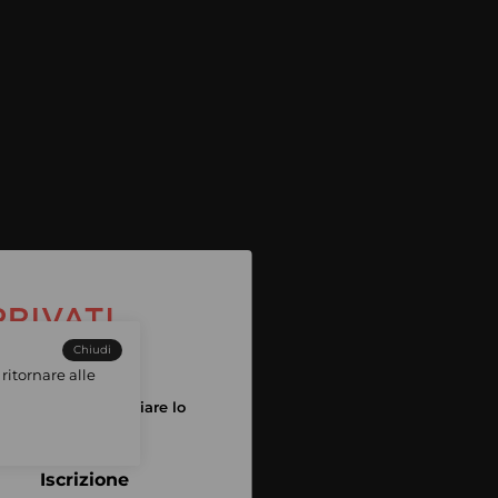
Chiudi
ritornare alle
tuo account per iniziare lo
pping
Iscrizione