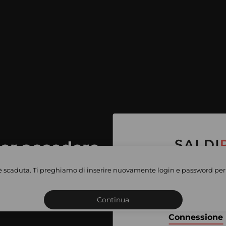
per accedere
e vendite
è scaduta. Ti preghiamo di inserire nuovamente login e password per 
Iscriviti o connettiti al 
vate
sho
Continua
Connessione