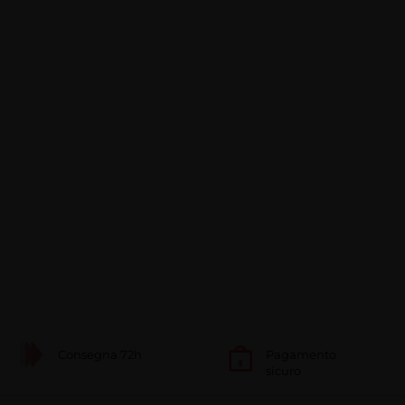
Consegna 72h
Pagamento
sicuro