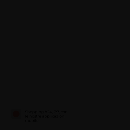
Shopping h24, 7/7, con
le nostre applicazioni
mobile