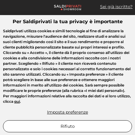
Sei già iscritto?
Per Saldiprivati la tua privacy è importante
Cosa cerchi?
Saldiprivati utilizza cookies e simili tecnologie al fine di analizzare la
navigazione, misurare l'audience del sito, realizzare studi e analisi sui
Tutte le vendite
Moda
Casa
Bellezza
Elettrodomestici
suoi clienti migliorando così il sito e il suo rendimento e proporre al
cliente pubblicità personalizzate basate sui propri interessi e profilo.
Cliccando su
« Accetto »
, il cliente dà il proprio consenso all'utilizzo dei
cookies e alla condivisione delle informazioni raccolte con i nostri
partner. Scegliendo
« Rifiuto »
il cliente non riceverà contenuto
personalizzato e solo i cookies necessari al corretto funzionamento del
sito saranno utilizzati. Cliccando su
« Imposta preferenze »
il cliente
potrà scegliere in base alle sue preferenze e ottenere maggiori
informazioni in merito all'utilizzo dei cookies. Sarà sempre possibile
modificare le proprie preferenze (alla rubrica «I miei dati personali»).
Per maggiori informazioni relative alla raccolta dei dati e al loro utilizzo,
clicca
qui
.
Imposta preferenze
Rifiuto